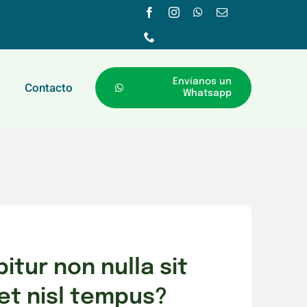
Envíanos un
Contacto
Whatsapp
itur non nulla sit
t nisl tempus?