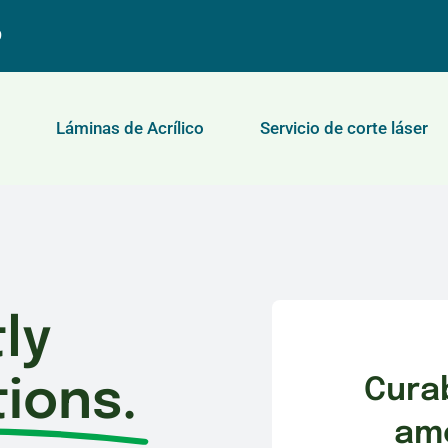
9
Láminas de Acrílico
Servicio de corte láser
ly
ions.
Curab
ame