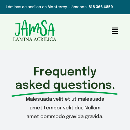
Saltar
Láminas de acrílico en Monterrey. Llámanos:
818 366 4859
al
contenido
Toggl
Navig
Inicio
Láminas de Acrílico
Frequently
Servicio de corte láser
asked questions.
Contacto
Malesuada velit et ut malesuada
amet tempor velit dui. Nullam
amet commodo gravida gravida.